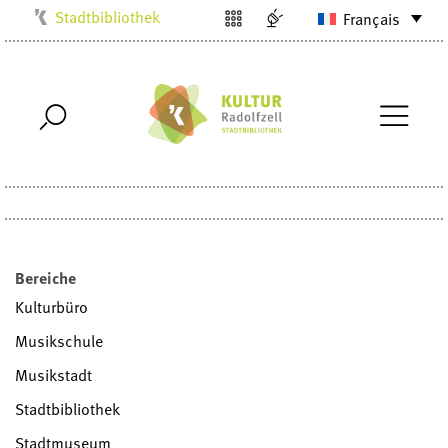
Stadtbibliothek
Français
Kulturbüro
Milchwerk
Musikschule
Stadtarchiv
Stadtmuseum
Villa Bosch
Radolfzell1200
Bereiche
Kulturbüro
Musikschule
Musikstadt
Stadtbibliothek
Stadtmuseum