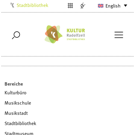
Stadtbibliothek
English
Kulturbüro
Milchwerk
Musikschule
Stadtarchiv
Stadtmuseum
Villa Bosch
Radolfzell1200
Bereiche
Kulturbüro
Musikschule
Musikstadt
Stadtbibliothek
Stadtmuseum