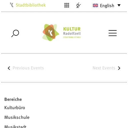
Stadtbibliothek
English
Kulturbüro
Milchwerk
Musikschule
Stadtarchiv
Stadtmuseum
Villa Bosch
Previous
Events
Next
Events
Radolfzell1200
Bereiche
Kulturbüro
Musikschule
Musikstadt