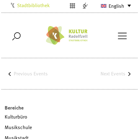
Stadtbibliothek
English
Kulturbüro
Milchwerk
Musikschule
Stadtarchiv
Stadtmuseum
Villa Bosch
Previous
Events
Next
Events
Radolfzell1200
Bereiche
Kulturbüro
Musikschule
Musikstadt