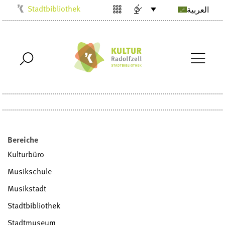
Stadtbibliothek
العربية
Kulturbüro
Milchwerk
Musikschule
Stadtarchiv
Stadtmuseum
Villa Bosch
Radolfzell1200
Bereiche
Kulturbüro
Musikschule
Musikstadt
Stadtbibliothek
Stadtmuseum