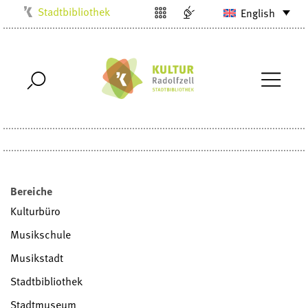
Stadtbibliothek
English
Kulturbüro
Milchwerk
Musikschule
Stadtarchiv
Stadtmuseum
Villa Bosch
Radolfzell1200
Bereiche
Kulturbüro
Musikschule
Musikstadt
Stadtbibliothek
Stadtmuseum