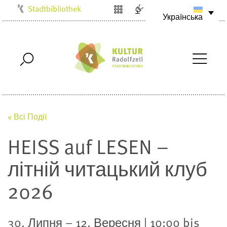
Stadtbibliothek
Українська
Kulturbüro
Milchwerk
Musikschule
Stadtarchiv
Stadtmuseum
Villa Bosch
« Всі Події
Radolfzell1200
HEISS auf LESEN –
літній читацький клуб
2026
30. Липня – 12. Вересня | 10:00 bis