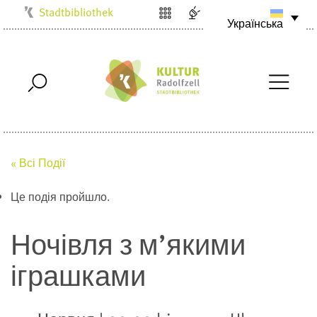
Stadtbibliothek
Українська
Kulturbüro
Milchwerk
Musikschule
Stadtarchiv
Stadtmuseum
Villa Bosch
« Всі Події
Radolfzell1200
Це подія пройшло.
Ночівля з м’якими
іграшками