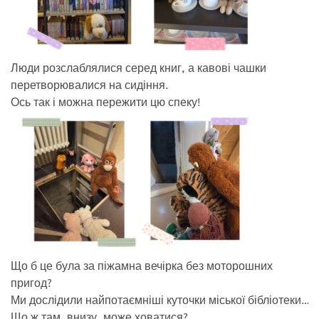
Люди розслаблялися серед книг, а кавові чашки
перетворювалися на сидіння.
Ось так і можна пережити цю спеку!
Що б це була за піжамна вечірка без моторошних
пригод?
Ми дослідили найпотаємніші куточки міської бібліотеки…
Що ж там, внизу, може ховатися?