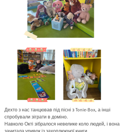
Дехто з нас танцював під пісні з Tonie-Box, а інші
спробували зіграти в доміно.
Навколо Окті зібралося невелике коло людей, і вона
зачитала уривок із захоплюючої книги.