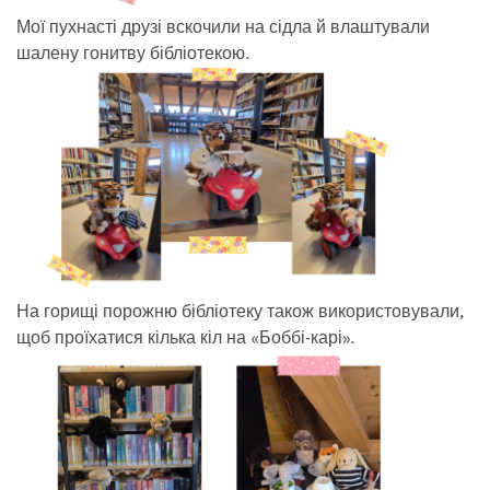
Мої пухнасті друзі вскочили на сідла й влаштували
шалену гонитву бібліотекою.
На горищі порожню бібліотеку також використовували,
щоб проїхатися кілька кіл на «Боббі-карі».