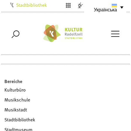
Stadtbibliothek
Українська
Kulturbüro
Milchwerk
Musikschule
Stadtarchiv
Stadtmuseum
Villa Bosch
Radolfzell1200
Bereiche
Kulturbüro
Musikschule
Musikstadt
Stadtbibliothek
Stadtmuseum