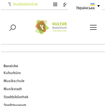
Stadtbibliothek
Українська
Kulturbüro
Milchwerk
Musikschule
Stadtarchiv
Stadtmuseum
Villa Bosch
Radolfzell1200
Bereiche
Kulturbüro
Musikschule
Musikstadt
Stadtbibliothek
Stadtmuseum