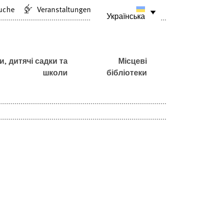
uche
Veranstaltungen
Українська
и, дитячі садки та
Місцеві
школи
бібліотеки