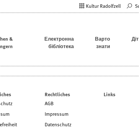
Kultur Radolfzell
S
hen &
Електронна
Варто
Діт
ängern
бібліотека
знати
iches
Rechtliches
Links
schutz
AGB
ssum
Impressum
efreiheit
Datenschutz