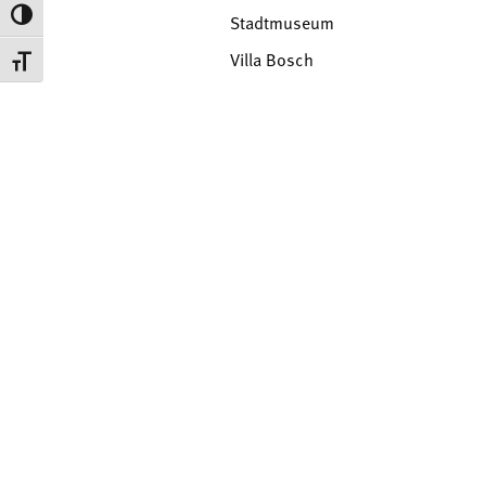
Toggle High Contrast
Stadtmuseum
Villa Bosch
Toggle Font size