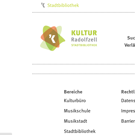
Stadtbibliothek
Kulturbüro
Milchwerk
Musikschule
Suc
Verl
Stadtarchiv
Stadtmuseum
Villa Bosch
Radolfzell1200
Bereiche
Rechtl
Kulturbüro
Daten
Musikschule
Impre
Musikstadt
Barrier
Stadtbibliothek