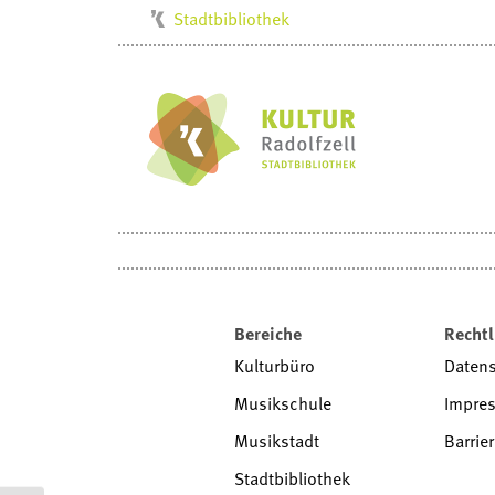
Stadtbibliothek
Kulturbüro
Milchwerk
Musikschule
Stadtarchiv
Stadtmuseum
Villa Bosch
Radolfzell1200
Bereiche
Rechtl
Kulturbüro
Daten
Musikschule
Impre
Musikstadt
Barrier
Stadtbibliothek