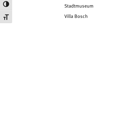
Umschalten auf hohe Kontraste
Stadtmuseum
Villa Bosch
Schrift vergrößern