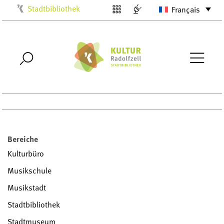
Stadtbibliothek
Français
Kulturbüro
Milchwerk
Musikschule
Stadtarchiv
Stadtmuseum
Villa Bosch
Radolfzell1200
Bereiche
Kulturbüro
Musikschule
Musikstadt
Stadtbibliothek
Stadtmuseum