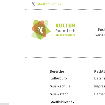
Stadtbibliothek
Kulturbüro
Milchwerk
Musikschule
Suc
Verlä
Stadtarchiv
Stadtmuseum
Villa Bosch
Radolfzell1200
Bereiche
Rechtl
Kulturbüro
Daten
Musikschule
Impre
Musikstadt
Barrier
Stadtbibliothek