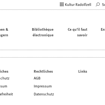
Kultur Radolfzell
S
hen &
Bibliothèque
Ce qu’il faut
En
ngern
électronique
savoir
iches
Rechtliches
Links
schutz
AGB
ssum
Impressum
efreiheit
Datenschutz