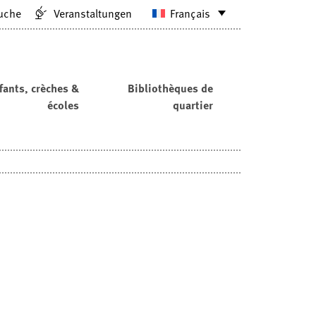
uche
Veranstaltungen
Français
fants, crèches &
Bibliothèques de
écoles
quartier