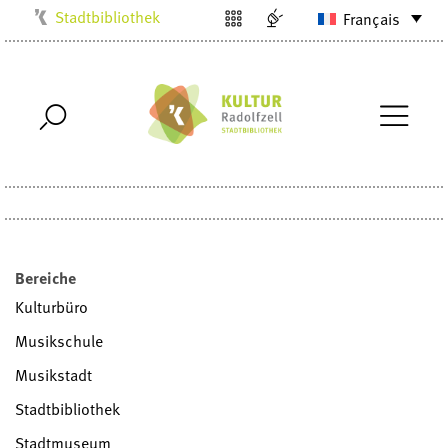
Stadtbibliothek
Français
Kulturbüro
Milchwerk
Musikschule
Stadtarchiv
Stadtmuseum
Villa Bosch
Radolfzell1200
Bereiche
Kulturbüro
Musikschule
Musikstadt
Stadtbibliothek
Stadtmuseum