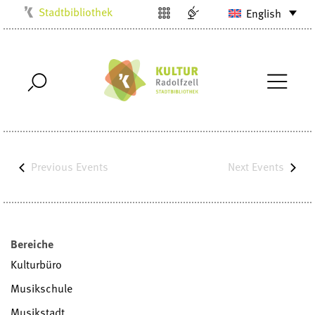
Stadtbibliothek
English
Kulturbüro
Milchwerk
Musikschule
Stadtarchiv
Stadtmuseum
Villa Bosch
Previous
Events
Next
Events
Radolfzell1200
Bereiche
Kulturbüro
Musikschule
Musikstadt