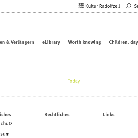
Kultur Radolfzell
S
en & Verlängern
eLibrary
Worth knowing
Children, day
Today
iches
Rechtliches
Links
schutz
ssum