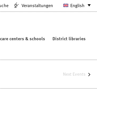
uche
Veranstaltungen
English
care centers & schools
District libraries
Next
Events