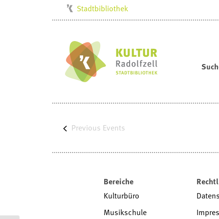
Stadtbibliothek
Kulturbüro
Milchwerk
Musikschule
Such
Stadtarchiv
Stadtmuseum
Villa Bosch
Previous
Radolfzell1200
Events
Bereiche
Rechtl
Kulturbüro
Daten
Musikschule
Impre