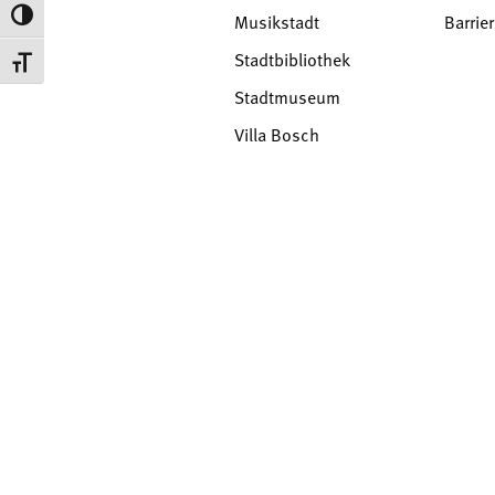
Toggle High Contrast
Musikstadt
Barrier
Stadtbibliothek
Toggle Font size
Stadtmuseum
Villa Bosch