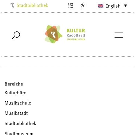
Stadtbibliothek
English
Kulturbüro
Milchwerk
Musikschule
Stadtarchiv
Stadtmuseum
Villa Bosch
Radolfzell1200
Bereiche
Kulturbüro
Musikschule
Musikstadt
Stadtbibliothek
Stadtmuseum