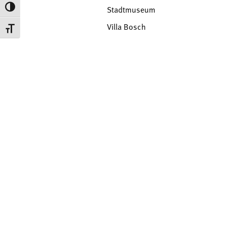
Toggle High Contrast
Stadtmuseum
Villa Bosch
Toggle Font size