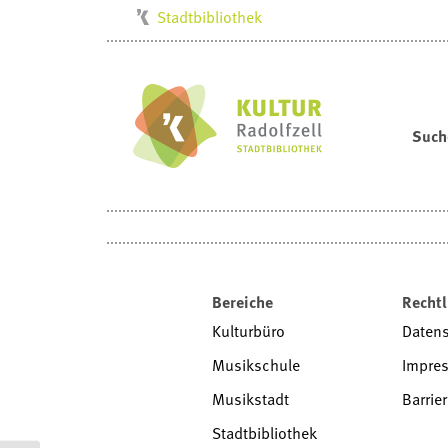
Stadtbibliothek
Kulturbüro
Milchwerk
Musikschule
Such
Stadtarchiv
Stadtmuseum
Villa Bosch
Radolfzell1200
Bereiche
Rechtl
Kulturbüro
Daten
Musikschule
Impre
Musikstadt
Barrier
Stadtbibliothek