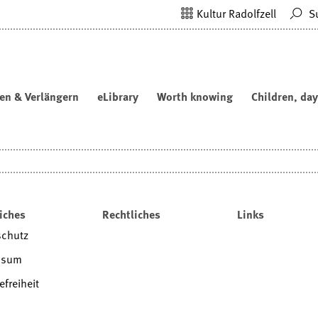
Kultur Radolfzell
S
en & Verlängern
eLibrary
Worth knowing
Children, day
iches
Rechtliches
Links
schutz
ssum
efreiheit