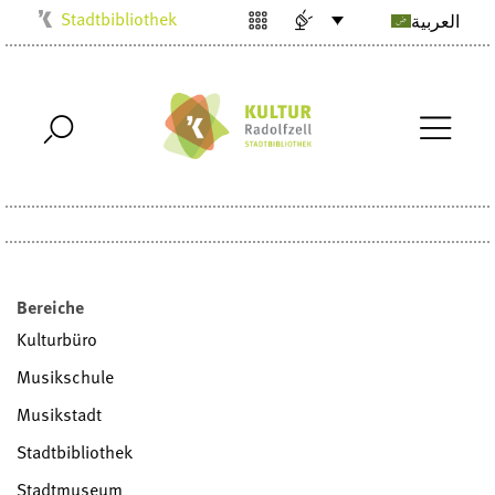
Stadtbibliothek
العربية
Kulturbüro
Milchwerk
Musikschule
Stadtarchiv
Stadtmuseum
Villa Bosch
Radolfzell1200
Bereiche
Kulturbüro
Musikschule
Musikstadt
Stadtbibliothek
Stadtmuseum