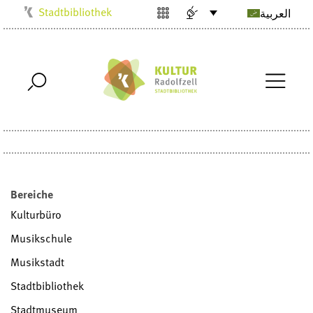
Stadtbibliothek
العربية
Kulturbüro
Milchwerk
Musikschule
Stadtarchiv
Stadtmuseum
Villa Bosch
Radolfzell1200
Bereiche
Kulturbüro
Musikschule
Musikstadt
Stadtbibliothek
Stadtmuseum